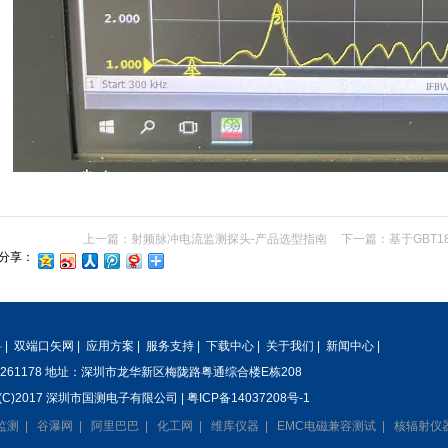
上一篇：
射频脉冲电流监测探头-产品选型指南
下一篇：
基于GBT
分享：
料
|
双端口矢网
|
应用方案
|
服务支持
|
下载中心
|
关于我们
|
新闻中心
|
85261178 地址：深圳市龙华新区梅陇路粤通综合楼E栋208
ht(C)2017 深圳市国测电子有限公司 |
粤ICP备14037208号-1
监测
|
谷瀑网
|
阿里巴巴
|
化工网
|
维库仪器
|
EMC电磁兼容测试
|
核辐射仪