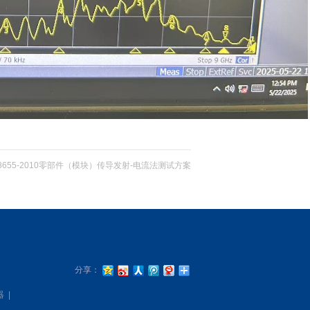
18655-2010零部件（模块）传导发射-电流法测试方案
分享：
器
|