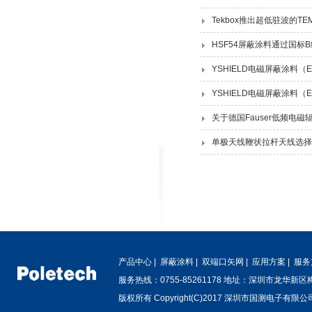
Tekbox推出超低驻波的TE
HSF54屏蔽涂料通过国标
YSHIELD电磁屏蔽涂料（
YSHIELD电磁屏蔽涂料（
关于德国Fauser低频电磁
单极天线鞭状拉杆天线选择
产品中心
|
屏蔽涂料
|
双端口矢网
|
应用方案
|
服务
服务热线：0755-85261178 地址：深圳市龙华新
版权所有 Copyright(C)2017 深圳市国测电子有限公司