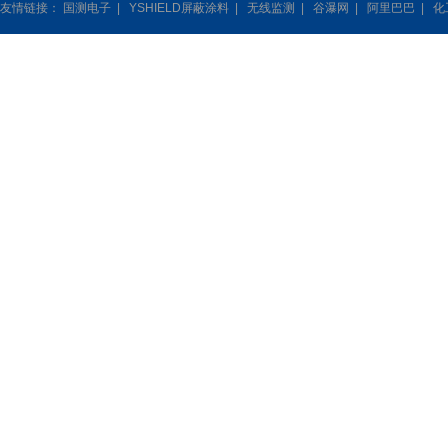
友情链接：
国测电子
|
YSHIELD屏蔽涂料
|
无线监测
|
谷瀑网
|
阿里巴巴
|
化