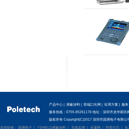
产品中心
|
屏蔽涂料
|
双端口矢网
|
应用方案
|
服务
服务热线：0755-85261178 地址：深圳市龙华新
版权所有 Copyright(C)2017 深圳市国测电子有限公司
友情链接：
国测电子
|
YSHIELD屏蔽涂料
|
无线监测
|
谷瀑网
|
阿里巴巴
|
化