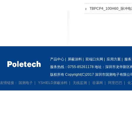
TBPCP4_100H60_脉
产品中心
|
屏蔽涂料
|
双端口矢网
|
应用方案
|
服务
服务热线：0755-85261178 地址：深圳市龙华新
版权所有 Copyright(C)2017 深圳市国测电子有限公司
友情链接：
国测电子
|
YSHIELD屏蔽涂料
|
无线监测
|
谷瀑网
|
阿里巴巴
|
化