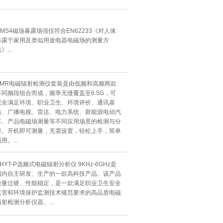
UMS4磁场暴露场强仪符合EN62233《对人体
暴露于家用及类似用途电器电磁场的测量方
》...
EMR电磁辐射检测仪套装是由低频和高频两款
不同频段组合而成，频率无缝覆盖至6.5G，可
完全满足环境、职业卫生、环境评价、通讯基
站、广播电视、雷达、电力系统、新能源电动汽
车、产品电磁场测量等不同应用场景的检测与分
析。开机即可测量，无需设置，轻松上手，简单
用。...
HYT-P选频式电磁辐射分析仪 9KHz-6GHz是
国内自主研发、生产的一款高科技产品。该产品
质量过硬、性能稳定，是一款满足职业卫生安全
监管和环境保护监测技术规范要求的高品质电磁
辐射检测分析仪器。...