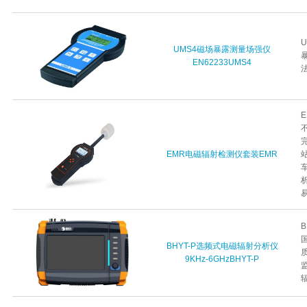
UMS4磁场暴露测量场强仪
EN62233UMS4
法
EMR电磁辐射检测仪套装EMR
易
B
BHYT-P选频式电磁辐射分析仪
9KHz-6GHzBHYT-P