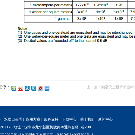
分享：
上一篇：
频谱仪上显示单位dbμ
料
|
双端口矢网
|
应用方案
|
服务支持
|
下载中心
|
关于我们
|
新闻中心
|
85261178 地址：深圳市龙华新区梅陇路粤通综合楼E栋208