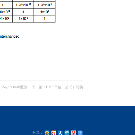
V与dbμV/m区别
下一篇：
EMC单位（公式）转换
分享：