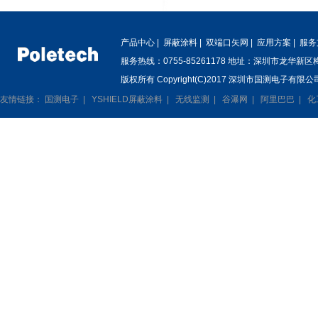
产品中心
|
屏蔽涂料
|
双端口矢网
|
应用方案
|
服务
服务热线：0755-85261178 地址：深圳市龙华新
版权所有 Copyright(C)2017 深圳市国测电子有限公司
友情链接：
国测电子
|
YSHIELD屏蔽涂料
|
无线监测
|
谷瀑网
|
阿里巴巴
|
化