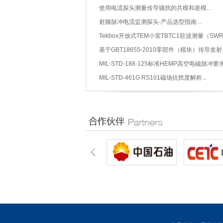
辐射：建筑和屏蔽材料（EN）...
使用电流探头测量传导骚扰的共模和差模...
射频脉冲电流监测探头-产品选型指南...
Tekbox开放式TEM小室TBTC1驻波测量（SW
300K-9HGz...
基于GBT18655-2010零部件（模块）传导发射
法测试方案...
MIL-STD-188-125标准HEMP高空电磁脉冲要求.
MIL-STD-461G RS101磁场抗扰度解析...