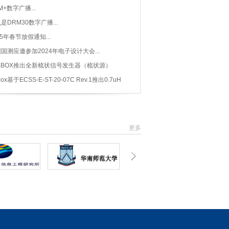
M+数字广播...
是DRM30数字广播...
25年春节放假通知...
国测应邀参加2024年电子设计大会...
KBOX推出全新梳状信号发生器（梳状源）
G4...
box基于ECSS-E-ST-20-07C Rev.1推出0.7uH
N TBL00705-2...
更多