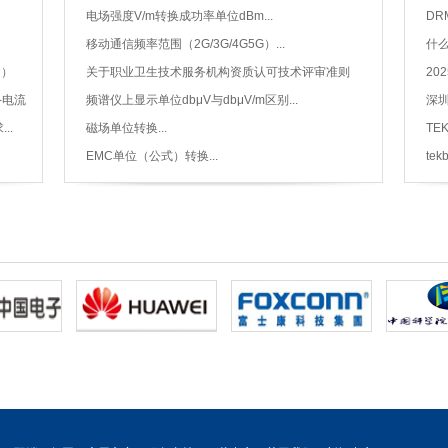
通过matlab使用...
电场强度V/m转换成功率单位dBm...
DR
移动通信频率范围（2G/3G/4G5G）...
什么
R）
关于职业卫生技术服务机构资质认可技术评审准则
20
（征求意见稿）设备要求电磁场部分解读...
-电流
频谱仪上显示单位dbμV与dbμV/m区别...
深圳
..
磁场单位转换...
TE
TBC
EMC单位（公式）转换...
tek
LIS