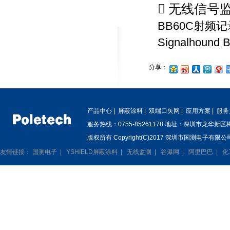
 无线信号
BB60C射频记
Signalhou
分享：
产品中心
|
屏蔽涂料
|
双端口矢网
|
应用方案
|
服务
服务热线：0755-85261178 地址：深圳市龙华新
版权所有 Copyright(C)2017 深圳市国测电子有限公司
友情链接：
国测电子
|
YSHIELD屏蔽涂料
|
无线监测
|
谷瀑网
|
阿里巴巴
|
化