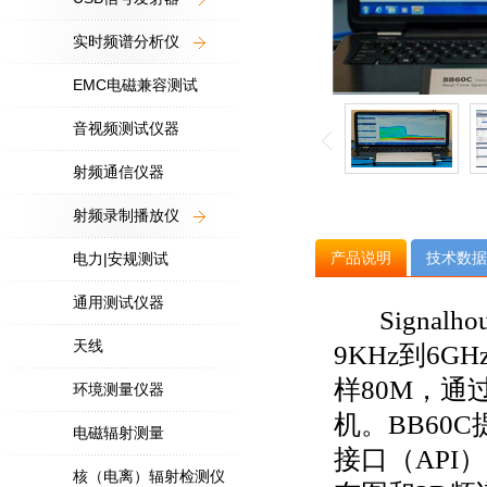
实时频谱分析仪
EMC电磁兼容测试
音视频测试仪器
射频通信仪器
射频录制播放仪
产品说明
技术数据
电力|安规测试
通用测试仪器
Signalh
天线
9KHz到6
样80M，通过
环境测量仪器
机。BB60
电磁辐射测量
接口（API
核（电离）辐射检测仪