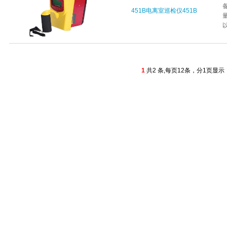
451B电离室巡检仪451B
以
1
共2 条,每页12条，分1页显示