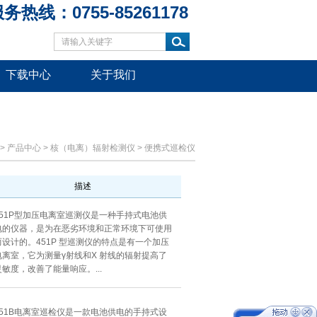
务热线：0755-85261178
下载中心
关于我们
>
产品中心
>
核（电离）辐射检测仪
>
便携式巡检仪
描述
451P型加压电离室巡测仪是一种手持式电池供
电的仪器，是为在恶劣环境和正常环境下可使用
而设计的。451P 型巡测仪的特点是有一个加压
电离室，它为测量γ射线和X 射线的辐射提高了
灵敏度，改善了能量响应。...
451B电离室巡检仪是一款电池供电的手持式设