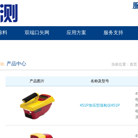
服
涂料
双端口矢网
应用方案
服务支持
产品中心
当前位置：
首页
产品图片
名称及型号
451P加压型巡检仪451P