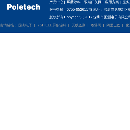
产品中心
|
屏蔽涂料
|
双端口矢网
|
应用方案
|
服务
服务热线：0755-85261178 地址：深圳市龙华新
版权所有 Copyright(C)2017 深圳市国测电子有限公司
友情链接：
国测电子
|
YSHIELD屏蔽涂料
|
无线监测
|
谷瀑网
|
阿里巴巴
|
化