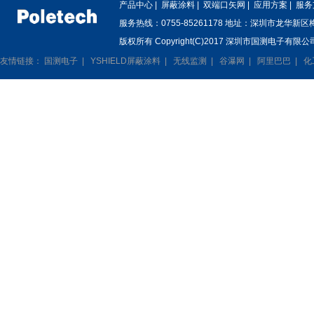
产品中心
|
屏蔽涂料
|
双端口矢网
|
应用方案
|
服务
服务热线：0755-85261178 地址：深圳市龙华新
版权所有 Copyright(C)2017 深圳市国测电子有限公司
友情链接：
国测电子
|
YSHIELD屏蔽涂料
|
无线监测
|
谷瀑网
|
阿里巴巴
|
化