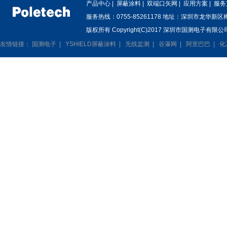
产品中心
|
屏蔽涂料
|
双端口矢网
|
应用方案
|
服务
服务热线：0755-85261178 地址：深圳市龙华新
版权所有 Copyright(C)2017 深圳市国测电子有限公司
友情链接：
国测电子
|
YSHIELD屏蔽涂料
|
无线监测
|
谷瀑网
|
阿里巴巴
|
化