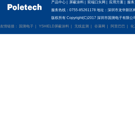
产品中心
|
屏蔽涂料
|
双端口矢网
|
应用方案
|
服务
服务热线：0755-85261178 地址：深圳市龙华新
版权所有 Copyright(C)2017 深圳市国测电子有限公司
友情链接：
国测电子
|
YSHIELD屏蔽涂料
|
无线监测
|
谷瀑网
|
阿里巴巴
|
化