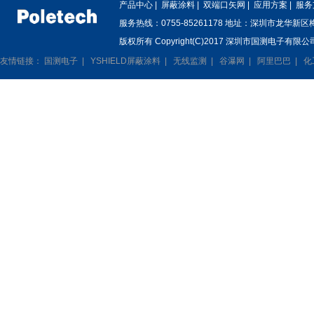
产品中心
|
屏蔽涂料
|
双端口矢网
|
应用方案
|
服务
服务热线：0755-85261178 地址：深圳市龙华新
版权所有 Copyright(C)2017 深圳市国测电子有限公司
友情链接：
国测电子
|
YSHIELD屏蔽涂料
|
无线监测
|
谷瀑网
|
阿里巴巴
|
化