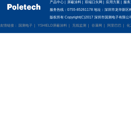
产品中心
|
屏蔽涂料
|
双端口矢网
|
应用方案
|
服务
服务热线：0755-85261178 地址：深圳市龙华新
版权所有 Copyright(C)2017 深圳市国测电子有限公司
友情链接：
国测电子
|
YSHIELD屏蔽涂料
|
无线监测
|
谷瀑网
|
阿里巴巴
|
化