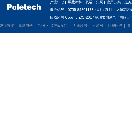
产品中心
|
屏蔽涂料
|
双端口矢网
|
应用方案
|
服务
服务热线：0755-85261178 地址：深圳市龙华新
版权所有 Copyright(C)2017 深圳市国测电子有限公司
友情链接：
国测电子
|
YSHIELD屏蔽涂料
|
无线监测
|
谷瀑网
|
阿里巴巴
|
化