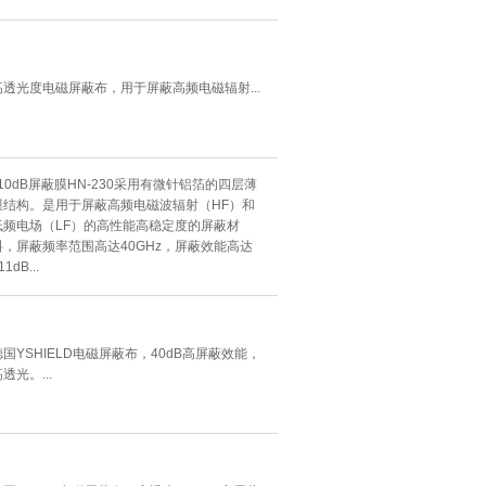
高透光度电磁屏蔽布，用于屏蔽高频电磁辐射...
110dB屏蔽膜HN-230采用有微针铝箔的四层薄
膜结构。是用于屏蔽高频电磁波辐射（HF）和
低频电场（LF）的高性能高稳定度的屏蔽材
料，屏蔽频率范围高达40GHz，屏蔽效能高达
11dB...
德国YSHIELD电磁屏蔽布，40dB高屏蔽效能，
透光。...