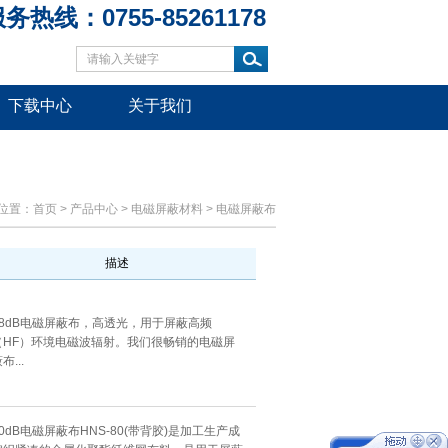
务热线：0755-85261178
下载中心
关于我们
位置：
首页
>
产品中心
>
电磁屏蔽材料
>
电磁屏蔽布
描述
38dB电磁屏蔽布，高透光，用于屏蔽高频
（HF）环境电磁波辐射。我们很畅销的电磁屏
布...
80dB电磁屏蔽布HNS-80(带背胶)是加工生产成