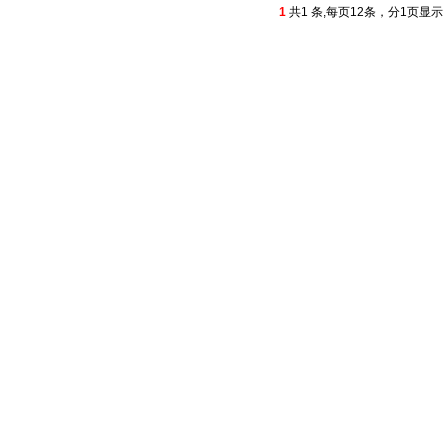
1
共1 条,每页12条，分1页显示