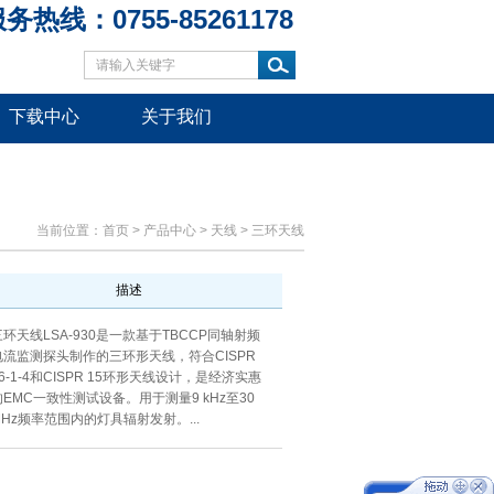
务热线：0755-85261178
下载中心
关于我们
当前位置：
首页
>
产品中心
>
天线
>
三环天线
描述
三环天线LSA-930是一款基于TBCCP同轴射频
电流监测探头制作的三环形天线，符合CISPR
16-1-4和CISPR 15环形天线设计，是经济实惠
的EMC一致性测试设备。用于测量9 kHz至30
MHz频率范围内的灯具辐射发射。...