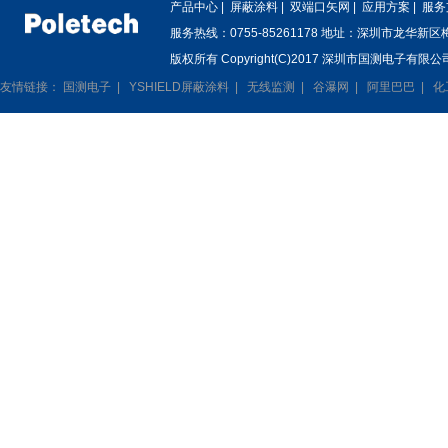
产品中心
|
屏蔽涂料
|
双端口矢网
|
应用方案
|
服务
服务热线：0755-85261178 地址：深圳市龙华新
版权所有 Copyright(C)2017 深圳市国测电子有限公司
友情链接：
国测电子
|
YSHIELD屏蔽涂料
|
无线监测
|
谷瀑网
|
阿里巴巴
|
化