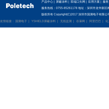
产品中心
|
屏蔽涂料
|
双端口矢网
|
应用方案
|
服务
服务热线：0755-85261178 地址：深圳市龙华新
版权所有 Copyright(C)2017 深圳市国测电子有限公司
友情链接：
国测电子
|
YSHIELD屏蔽涂料
|
无线监测
|
谷瀑网
|
阿里巴巴
|
化