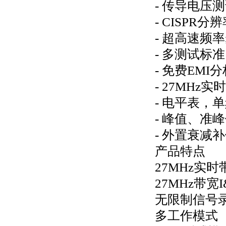
- 传导电压
- CISPR分
- 超高速频
- 多测试标
- 免费EM
- 27MH
- 电平表，
- 峰值、准
- 外置衰减
产品特点
27MHz实时
27MHz带宽
无限制信号
多工作模式