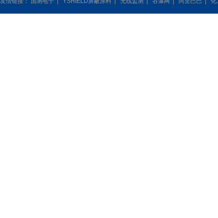
友情链接：
国测电子
|
YSHIELD屏蔽涂料
|
无线监测
|
谷瀑网
|
阿里巴巴
|
化