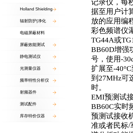
记录仪，每秒采
Holland Shielding
据至用户计算
放的应用编程
辐射防护|净化
彩色频谱仪
电磁屏蔽材料
TG44A或
屏蔽效能测试
BB60D增
静电测试仪
号，使用-3
扩展至-40°
光测量仪器
到27MHz
频率特性分析仪
时。
射频器件
EMI预测试
测试配件
BB60C实
预测试接收机
库存特价仪器
准或者民标/