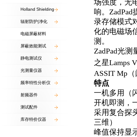
场强度，无
Holland Shielding
响。
ZadPad
录存储模式
辐射防护|净化
化的电磁场
电磁屏蔽材料
测。
屏蔽效能测试
ZadPad
光测
静电测试仪
之星
Lamps V
光测量仪器
ASSIT Mp
（
特点
频率特性分析仪
一机多用（
射频器件
开机即测，
测试配件
采用复合探
库存特价仪器
三维）
峰值保持显