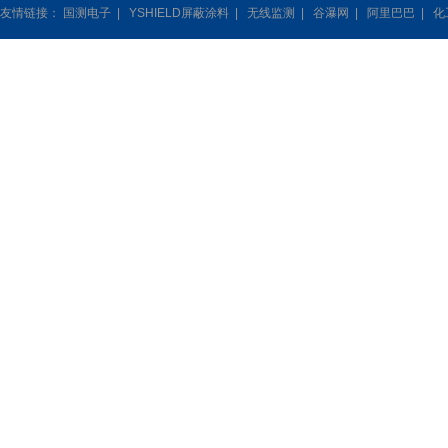
友情链接：
国测电子
|
YSHIELD屏蔽涂料
|
无线监测
|
谷瀑网
|
阿里巴巴
|
化