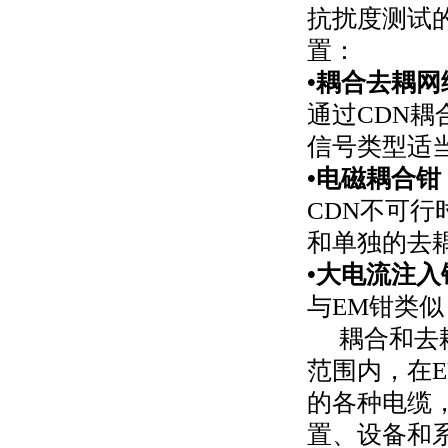
抗扰度测试
置：
•耦合去耦网
通过
CDN
耦
信号类型适
•电磁耦合钳
CDN
不可行
和单独的去
•大电流注入
与
EM
钳类似
耦合和去
范围内，在
E
的各种电缆
置、设备和