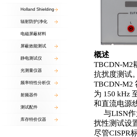
Holland Shielding
辐射防护|净化
电磁屏蔽材料
屏蔽效能测试
概述
静电测试仪
TBCDN-M2
光测量仪器
抗扰度测试
TBCDN-M2
频率特性分析仪
为
150 kHz
射频器件
和直流电源
测试配件
与
LISN
作
库存特价仪器
扰性测试设
尽管
CISPR