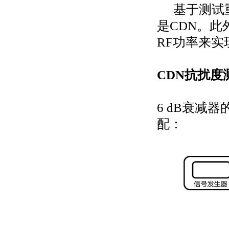
基于测试
是
CDN
。此
RF
功率来实
CDN
抗扰度
6 dB
衰减器
配：