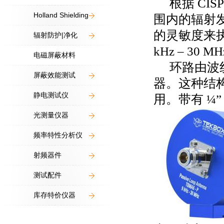
根据
CISP
Holland Shielding
围内的辐射
的灵敏度来
辐射防护|净化
kHz – 30 M
电磁屏蔽材料
环路由波
屏蔽效能测试
器。这种结
静电测试仪
用。带有
¼
光测量仪器
频率特性分析仪
射频器件
测试配件
库存特价仪器