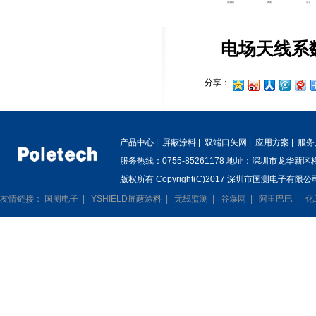
电场天线系
分享：
产品中心
|
屏蔽涂料
|
双端口矢网
|
应用方案
|
服务
服务热线：0755-85261178 地址：深圳市龙华新
版权所有 Copyright(C)2017 深圳市国测电子有限公司
友情链接：
国测电子
|
YSHIELD屏蔽涂料
|
无线监测
|
谷瀑网
|
阿里巴巴
|
化