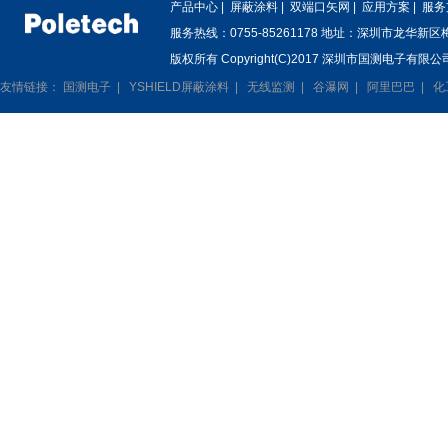
产品中心
|
屏蔽涂料
|
双端口矢网
|
应用方案
|
服务
服务热线：0755-85261178 地址：深圳市龙华新
版权所有 Copyright(C)2017 深圳市国测电子有限公司
友情链接：
国测电子
|
YSHIELD屏蔽涂料
|
无线监测
|
谷瀑网
|
阿里巴巴
|
化