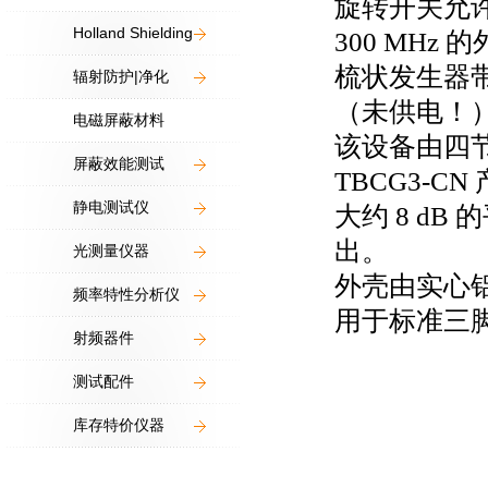
旋转开关允
Holland Shielding
300 MHz
的
梳状发生器
辐射防护|净化
（未供电！
电磁屏蔽材料
该设备由四
屏蔽效能测试
TBCG3-CN
静电测试仪
大约
8 dB
的
出。
光测量仪器
外壳由实心
频率特性分析仪
用于标准三
射频器件
测试配件
库存特价仪器