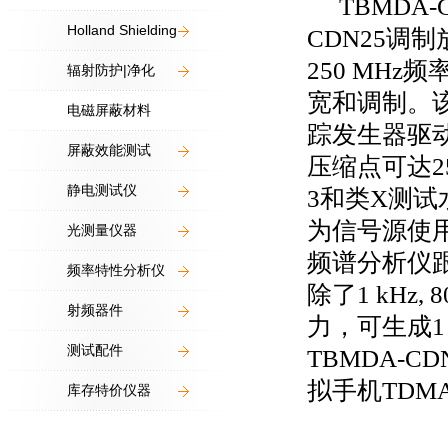
TBMDA-
Holland Shielding
CDN25
调制
250 MHz
频
辐射防护|净化
宽和调制。
电磁屏蔽材料
踪发生器驱
屏蔽效能测试
压缩点可达
2
静电测试仪
3
和类
X
测试
为信号源使
光测量仪器
频谱分析仪
频率特性分析仪
除了
1 kHz, 
射频器件
力，可生成
1
测试配件
TBMDA-CD
拟手机
TDM
库存特价仪器