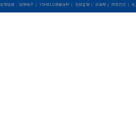
友情链接：
国测电子
|
YSHIELD屏蔽涂料
|
无线监测
|
谷瀑网
|
阿里巴巴
|
化