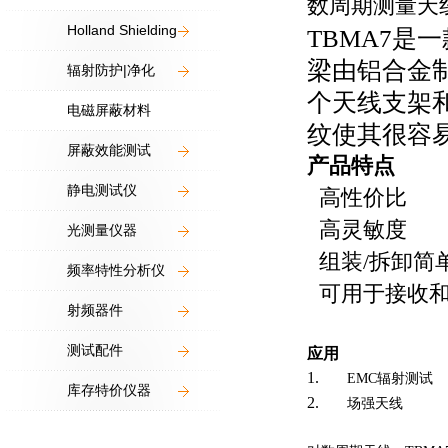
数周期测量天
Holland Shielding
TBMA7
是一
梁由铝合金
辐射防护|净化
个天线支架
电磁屏蔽材料
纹使其很容
屏蔽效能测试
产品特点
静电测试仪
高性价比
高灵敏度
光测量仪器
组装
/
拆卸简
频率特性分析仪
可用于接收和
射频器件
测试配件
应用
1.
EMC
辐射测试
库存特价仪器
2.
场强天线