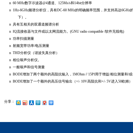
n 60 MHz数字示波器
@4
通道、
125Ms/s
和
14bit
分辨率
n 1Hz-6GHz频谱分析仪，具有
DC-60 MHz
的明确频率范围，并支持高达
6GHz
下）。
n 具有互相关的双通道频谱分析
n IQ流接收器与文件或以太网流能力。
(GNU radio compatible /
软件无线电
)
n 功率扫描测量
n 射频宽带功率
/
电压测量
n THD分析仪（谐波失真分析）
n 相位噪声分析仪。
n 一般噪声和信号测量
n BODE增加了两个额外的高阻抗输入，
1MOhm // 15Pf
用于增益
/
相位测量和
/
或
n BODE增加了一个额外的高压信号输出（
+/- 10V
高阻抗和
+/- 5V
进入
50
欧姆）
分享：