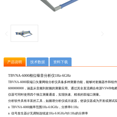
产品说明
技术数据
资料下载
TBVNA-6000相位噪音分析仪1Hz-6GHz
TBVNA-6000双端口矢量网络分析仪具备多种测量功能，能够对射频器件和
6000000000
，涵盖从音频到射频的测量应用。通过其全直流耦合有源
VSWR
电
仪器可同时使用四个独立测量通道，实现快速、精准的双端口测量。
分析软件具有丰富的工具，如频谱分析仪或示波器，使该仪器成为开发或测试
n TBVNA-6000频率范围
1Hz-6.0GHz
，分辨率
0.1Hz.
n 信号发生器
@
无调制连续波
1Hz-6.0GHz
与
0.1Hz
的分辨率