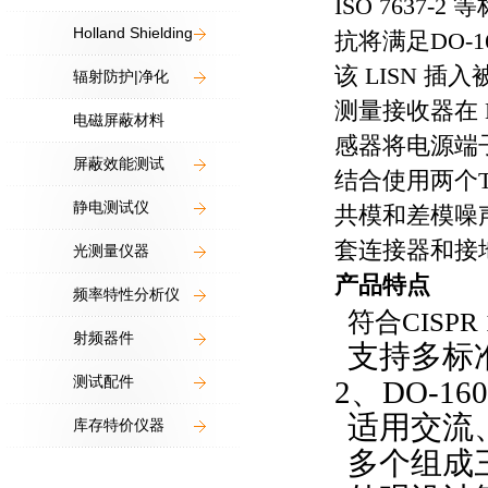
ISO 7637-2
等
Holland Shielding
抗将满足
DO-1
该
LISN
插入
辐射防护|净化
测量接收器在
电磁屏蔽材料
感器将电源端
屏蔽效能测试
结合使用两个
静电测试仪
共模和差模噪
套连接器和接
光测量仪器
产品特点
频率特性分析仪
符合
CISPR 
射频器件
支持多标
测试配件
2
、
DO-160
适用交流
库存特价仪器
多个组成