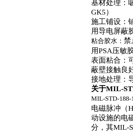
基材处理：
GK5
）
施工铺设：
用导电屏蔽
禁
粘合胶水：
用
PSA
压敏
表面粘合：
蔽壁接触良
接地处理：
关于
MIL-ST
MIL-STD-188-
电磁脉冲（
动设施
的电
分，其
MIL-S