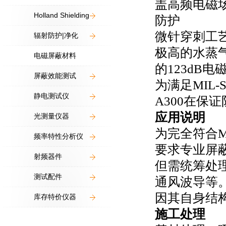
盖高频电磁
Holland Shielding
防护
微针穿刺工
辐射防护|净化
极高的水蒸
电磁屏蔽材料
的
123dB
电
屏蔽效能测试
为满足
MIL-S
静电测试仪
A300
在保证
应用说明
光测量仪器
为完全符合
M
频率特性分析仪
要求专业屏
射频器件
但需统筹处
测试配件
通风波导等
因其自身结
库存特价仪器
施工处理