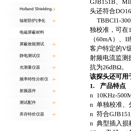
GJB151B
、
MI
Holland Shielding
头还符合
DO16
TBBCI1-300
辐射防护|净化
独校准，可在
电磁屏蔽材料
（
60mA
）、
II
屏蔽效能测试
客户特定的
V
静电测试仪
射频电流监测
抗为
26dB
Ω。
光测量仪器
该探头还可用
频率特性分析仪
1.
产品特点
射频器件
n 10KHz-5
测试配件
n 单独校准
n 符合
GJB151
库存特价仪器
n 典型插入损