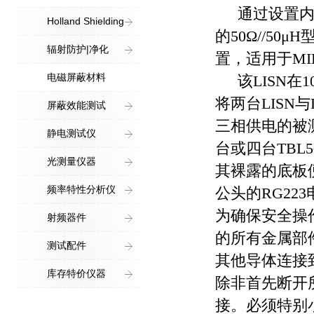
通过设置
Holland Shielding
的
50
Ω
//50
μ
H
辐射防护|净化
置，适用于
MI
电磁屏蔽材料
该
LISN
在
1
将两台
LISN
与
屏蔽效能测试
三相供电的被
静电测试仪
台或四台
TBL5
光测量仪器
其裸露的底板
频率特性分析仪
公头的
RG223
为确保安全操
射频器件
的所有金属部
测试配件
其他导体连接
库存特价仪器
除非首先断开
接。必须特别