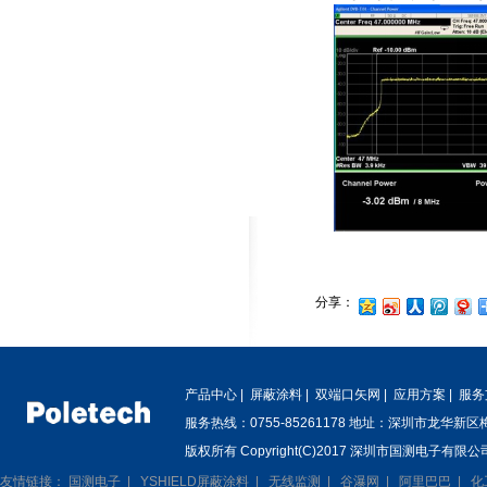
分享：
产品中心
|
屏蔽涂料
|
双端口矢网
|
应用方案
|
服务
服务热线：0755-85261178 地址：深圳市龙华新
版权所有 Copyright(C)2017 深圳市国测电子有限公司
友情链接：
国测电子
|
YSHIELD屏蔽涂料
|
无线监测
|
谷瀑网
|
阿里巴巴
|
化