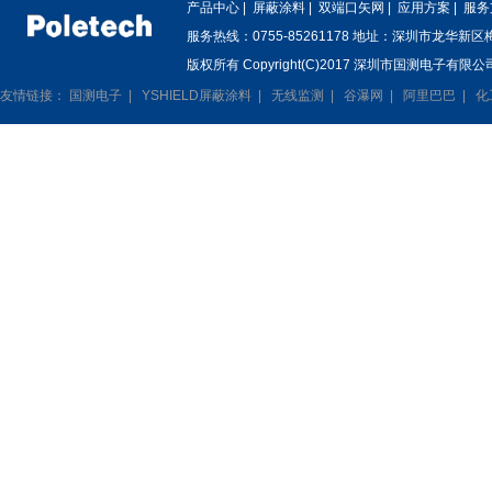
产品中心
|
屏蔽涂料
|
双端口矢网
|
应用方案
|
服务
服务热线：0755-85261178 地址：深圳市龙华新
版权所有 Copyright(C)2017 深圳市国测电子有限公司
友情链接：
国测电子
|
YSHIELD屏蔽涂料
|
无线监测
|
谷瀑网
|
阿里巴巴
|
化