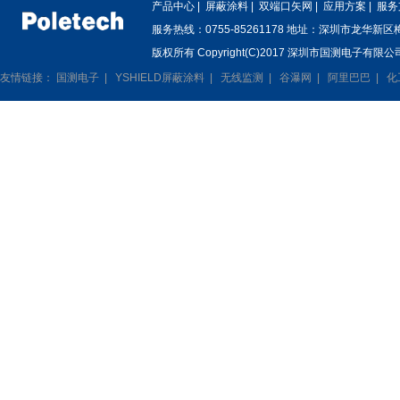
产品中心
|
屏蔽涂料
|
双端口矢网
|
应用方案
|
服务
服务热线：0755-85261178 地址：深圳市龙华新
版权所有 Copyright(C)2017 深圳市国测电子有限公司
友情链接：
国测电子
|
YSHIELD屏蔽涂料
|
无线监测
|
谷瀑网
|
阿里巴巴
|
化