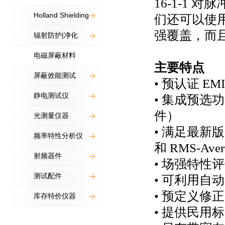
16-1-1 
Holland Shielding
们还可以使用 
强覆盖，而
辐射防护|净化
电磁屏蔽材料
主要特点
屏蔽效能测试
• 预认证 
静电测试仪
• 集成预选功
件）
光测量仪器
• 满足最新版C
频率特性分析仪
和 RMS-Aver
射频器件
• 场强特性评
测试配件
• 可利用
• 预定义修
库存特价仪器
• 提供民用