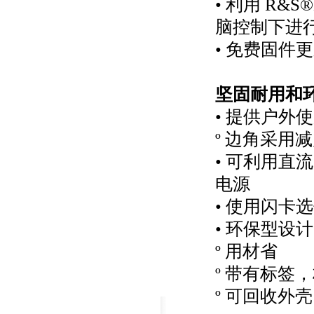
• 利用 R&S
脑控制下进行
• 免费固件
坚固耐用和
• 提供户外
º 边角采用
• 可利用
电源
• 使用闪卡
• 环保型设计
º 用材省
º 带有标签
º 可回收外壳