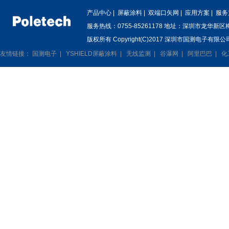
产品中心
|
屏蔽涂料
|
双端口矢网
|
应用方案
|
服务
服务热线：0755-85261178 地址：深圳市龙华新
版权所有 Copyright(C)2017 深圳市国测电子有限公司
友情链接：
国测电子
|
YSHIELD屏蔽涂料
|
无线监测
|
谷瀑网
|
阿里巴巴
|
化