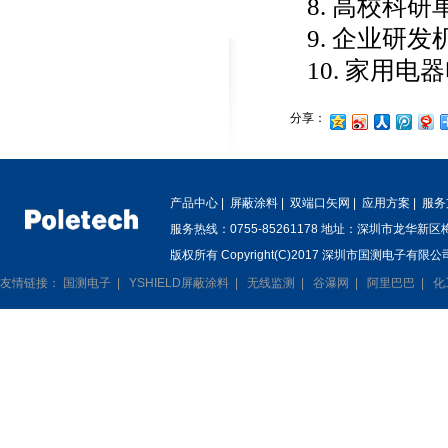
8. 高校科研
9. 企业研发
10. 家用
分享：
产品中心
|
屏蔽涂料
|
双端口矢网
|
应用方案
|
服务
服务热线：0755-85261178 地址：深圳市龙华新
版权所有 Copyright(C)2017 深圳市国测电子有限公司
友情链接：
国测电子
|
YSHIELD屏蔽涂料
|
无线监测
|
谷瀑网
|
阿里巴巴
|
化