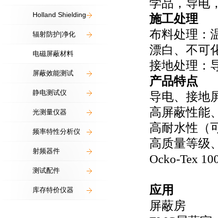
学品，导电
Holland Shielding
施工处理
布料处理：
辐射防护|净化
漂白、不可
电磁屏蔽材料
接地处理：
屏蔽效能测试
产品特点
静电测试仪
导电、接地
高屏蔽性能
光测量仪器
高耐水性（
频率特性分析仪
高质量等级
射频器件
Ocko-Tex 
测试配件
应用
库存特价仪器
屏蔽房