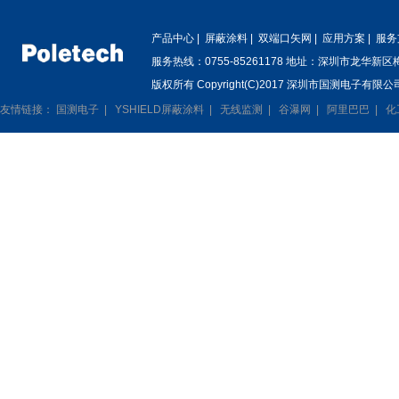
产品中心
|
屏蔽涂料
|
双端口矢网
|
应用方案
|
服务
服务热线：0755-85261178 地址：深圳市龙华新
版权所有 Copyright(C)2017 深圳市国测电子有限公司
友情链接：
国测电子
|
YSHIELD屏蔽涂料
|
无线监测
|
谷瀑网
|
阿里巴巴
|
化