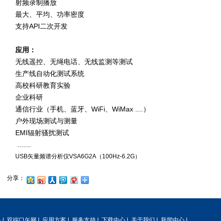
射频录制播放
最大、平均、功率密度
支持API二次开发
应用：
无线遥控、无绳电话、无线监测等测试
生产线自动化测试系统
高校科研教育实验
企业科研
通信行业（手机、蓝牙、WiFi、WiMax ....）
户外现场测试与测量
EMI辐射骚扰测试
.......
USB矢量频谱分析仪VSA6G2A（100Hz-6.2G）
分享：
料
|
双端口矢网
|
应用方案
|
服务支持
|
下载中心
|
关于我们
|
新闻中心
|