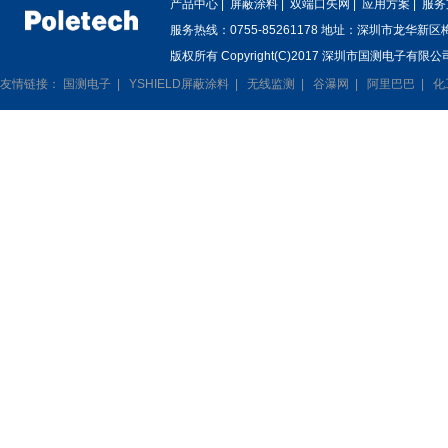
产品中心
|
屏蔽涂料
|
双端口矢网
|
应用方案
|
服务
服务热线：0755-85261178 地址：深圳市龙华新
版权所有 Copyright(C)2017 深圳市国测电子有限公司
友情链接：
国测电子
|
YSHIELD屏蔽涂料
|
无线监测
|
谷瀑网
|
阿里巴巴
|
化