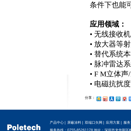
条件下也能
应用领域：
•
无线接收机
•
放大器等射
•
替代系统本
•
脉冲雷达系
•
F M
立体声
•
电磁抗扰度
分享：
产品中心
|
屏蔽涂料
|
双端口矢网
|
应用方案
|
服务
服务热线：0755-85261178 地址：深圳市龙华新