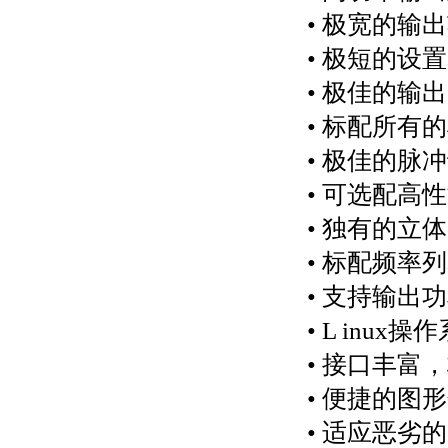
•
极宽的输出
•
极短的设置
•
极佳的输出
•
标配所有的
•
极佳的脉冲
•
可选配高性
•
独有的立体
•
标配频率列
•
支持输出功
•
L inux
操作
•
接口丰富，
•
便捷的图形
•
适应恶劣的