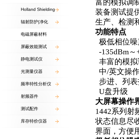
富的模拟调
Holland Shielding
装备测试提
生产、检测
辐射防护|净化
功能特点
电磁屏蔽材料
极低相位噪
屏蔽效能测试
-135dBm
静电测试仪
丰富的模拟
中/英文操
光测量仪器
步进、列表
频率特性分析仪
U盘升级
射频器件
大屏幕操作
测试配件
1442系列
状态信息尽
库存特价仪器
界面，方便