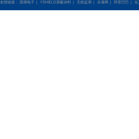
友情链接：
国测电子
|
YSHIELD屏蔽涂料
|
无线监测
|
谷瀑网
|
阿里巴巴
|
化