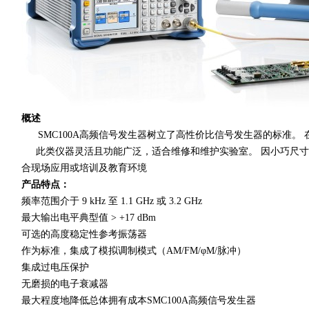
概述
SMC100A高频信号发生器
树立了高性价比信号发生器的标准。 
此类仪器
灵活且功能广泛，适合维修和维护实验室。 因小巧尺
合现场应用或培训及教育环境
产品特点：
频率范围介于
9 kHz
至
1.1 GHz
或
3.2 GHz
最大输出电平典型值
> +17 dBm
可选的高度稳定性参考振荡器
作为标准，集成了模拟调制模式（
AM/FM/φM/
脉冲）
集成过电压保护
无磨损的电子衰减器
最大程度地降低总体拥有成本
SMC100A高频信号发生器