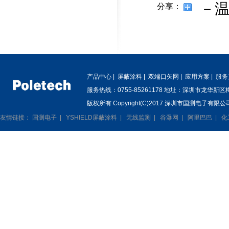
－
分享：
产品中心
|
屏蔽涂料
|
双端口矢网
|
应用方案
|
服务
服务热线：0755-85261178 地址：深圳市龙华新
版权所有 Copyright(C)2017 深圳市国测电子有限公司
友情链接：
国测电子
|
YSHIELD屏蔽涂料
|
无线监测
|
谷瀑网
|
阿里巴巴
|
化