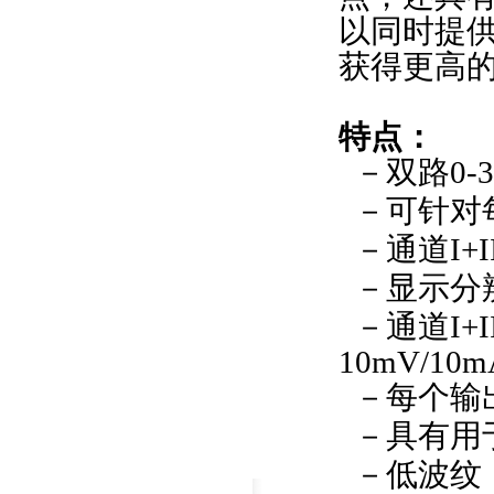
以同时提
获得更高
特点：
－双路
0-
－可针对
－通道
I+I
－显示分
－通道
I+I
10mV/10m
－每个输
－具有用
－低波纹