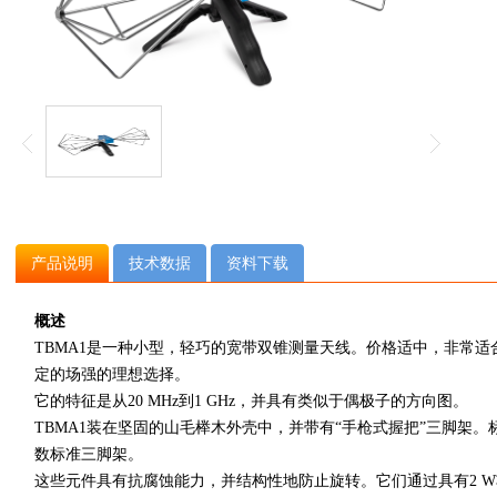
产品说明
技术数据
资料下载
概述
TBMA1
是一种小型，轻巧的宽带双锥测量天线。价格适中，非常适
定的场强的理想选择。
它的特征是从
20 MHz
到
1 GHz
，并具有类似于偶极子的方向图。
TBMA1
装在坚固的山毛榉木外壳中，并带有
“
手枪式握把
”
三脚架。
数标准三脚架。
这些元件具有抗腐蚀能力，并结构性地防止旋转。它们通过具有
2 W