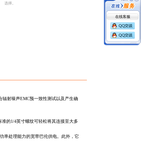
选择。
在线客服
合辐射噪声
EMC
预一致性测试以及产生确
标准的
1/4
英寸螺纹可轻松将其连接至大多
功率处理能力的宽带巴伦供电。此外，它