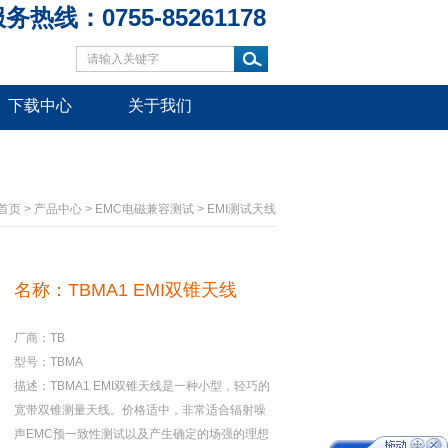
务热线：0755-85261178
下载中心
关于我们
首页
>
产品中心
>
EMC电磁兼容测试
>
EMI测试天线
名称：TBMA1 EMI双锥天线
厂商：TB
型号：TBMA
描述：TBMA1 EMI双锥天线是一种小型，轻巧的
宽带双锥测量天线。价格适中，非常适合辐射噪
声EMC预一致性测试以及产生确定的场强的理想